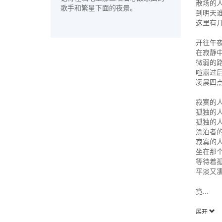
散场的
歌手和繁星下面的夜景。
到明天
这里有
开往午
在寂静
微弱的
喧嚣过
凌晨四
寂寞的
孤独的
孤独的
漂泊者
寂寞的
坐在那
等待着
平淡又
霓...
展开