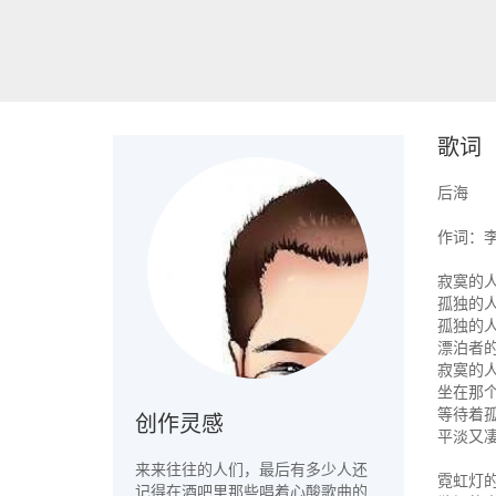
歌词
后海
作词：李
寂寞的
孤独的
孤独的
漂泊者
寂寞的
坐在那
等待着
创作灵感
平淡又
来来往往的人们，最后有多少人还
霓虹灯
记得在酒吧里那些唱着心酸歌曲的