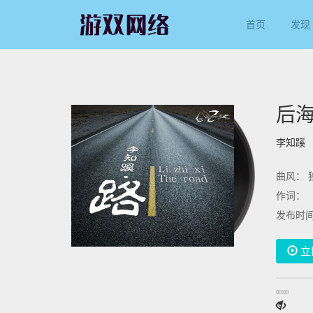
首页
发现
后
李知蹊
曲风：
作词：
发布时间
立
00:00