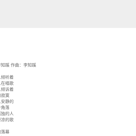
知蹊 作曲：李知蹊
人倾听着
人在唱歌
人倾诉着
的寂寞
人安静的
个角落
孤独的人
凄凉的歌
的落幕