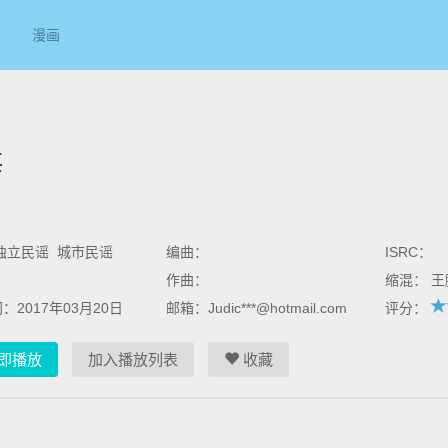
漫画
海
 独立民谣 城市民谣
编曲：
ISRC：
作曲：
缩混： 
：2017年03月20日
邮箱：Judic***@hotmail.com
评分：
即播放
加入播放列表
收藏