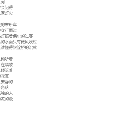
人河
谁会记得
几家灯火
夜的末班车
中穿行而过
路灯照着偶尔的过客
后的水面只有微风吹过
点谁懂得银锭桥的沉默
人倾听着
人在唱歌
人倾诉着
的寂寞
人安静的
个角落
孤独的人
凄凉的歌