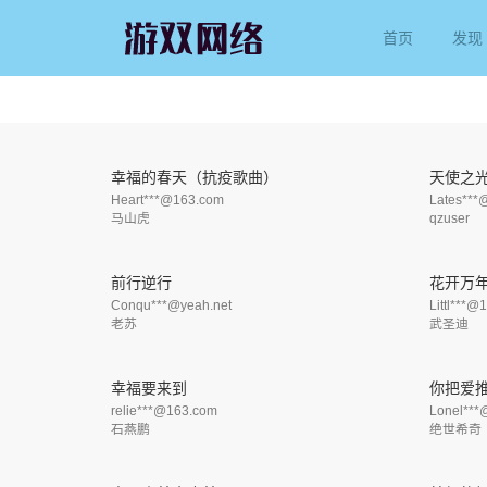
首页
发现
幸福的春天（抗疫歌曲）
天使之
Heart***@163.com
Lates***
马山虎
qzuser
前行逆行
花开万
Conqu***@yeah.net
Littl***@
老苏
武圣迪
幸福要来到
你把爱
relie***@163.com
Lonel***
石燕鹏
绝世希奇