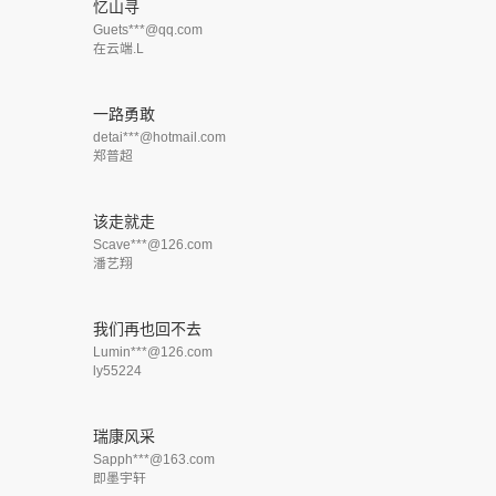
忆山寻
Guets***@qq.com
在云端.L
一路勇敢
detai***@hotmail.com
郑普超
该走就走
Scave***@126.com
潘艺翔
我们再也回不去
Lumin***@126.com
ly55224
瑞康风采
Sapph***@163.com
即墨宇轩