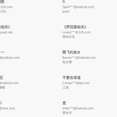
翅膀
S
@126.com
Spoil***@outlook.com
2156
jeam
嘉峪关》
《梦回嘉峪关》
yeah.net
Lovea***@126.com
西峪文化
十一
腾飞的故乡
@outlook.com
Bones***@hotmail.com
包文德
花
不要去怪谁
@outlook.com
Conqu***@qq.com
喵喵
江波
0
爱
@sina.com
imita***@hotmail.com
曾水付