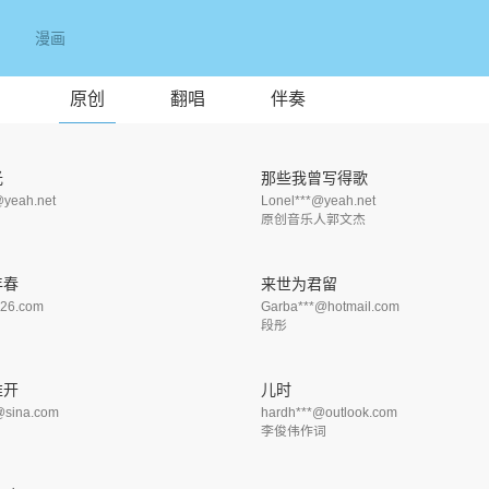
漫画
原创
翻唱
伴奏
光
那些我曾写得歌
@yeah.net
Lonel***@yeah.net
原创音乐人郭文杰
年春
来世为君留
126.com
Garba***@hotmail.com
段彤
推开
儿时
@sina.com
hardh***@outlook.com
李俊伟作词