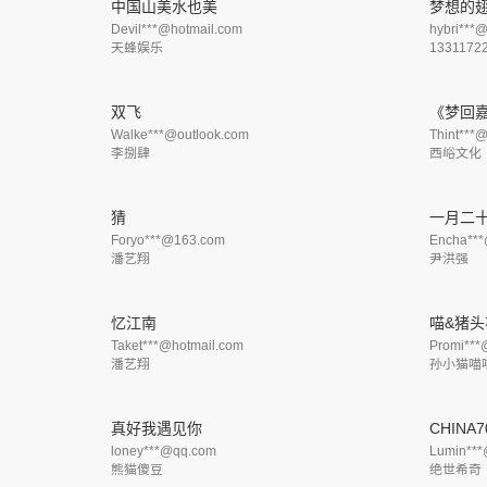
中国山美水也美
梦想的
Devil***@hotmail.com
hybri***
天蜂娱乐
1331172
双飞
《梦回
Walke***@outlook.com
Thint***@
李捌肆
西峪文化
猜
一月二
Foryo***@163.com
Encha***
潘艺翔
尹洪强
忆江南
喵&猪头
Taket***@hotmail.com
Promi***
潘艺翔
孙小猫喵
真好我遇见你
CHINA7
loney***@qq.com
Lumin***
熊猫傻豆
绝世希奇