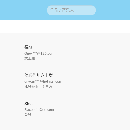
得瑟
Griev***@126.com
武圣迪
给我们的六十岁
unwan***@hotmail.com
江风秦雨（李春芳）
Shut
Racco***@qq.com
台风