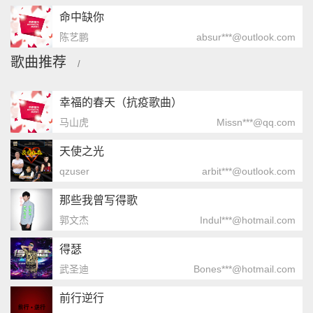
命中缺你
陈艺鹏
absur***@outlook.com
歌曲推荐
/
幸福的春天（抗疫歌曲）
马山虎
Missn***@qq.com
天使之光
qzuser
arbit***@outlook.com
那些我曾写得歌
郭文杰
Indul***@hotmail.com
得瑟
武圣迪
Bones***@hotmail.com
前行逆行