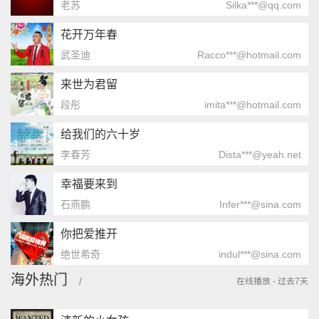
老苏
Silka***@qq.com
花开万年春
武圣迪
Racco***@hotmail.com
来世为君留
段彤
imita***@hotmail.com
给我们的六十岁
李春芳
Dista***@yeah.net
幸福要来到
石燕鹏
Infer***@sina.com
你把爱推开
绝世希奇
indul***@sina.com
海外热门
/
在线播放 - 过去7天