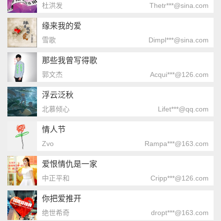
杜洪发
Thetr***@sina.com
缘来我的爱
雪歌
Dimpl***@sina.com
那些我曾写得歌
郭文杰
Acqui***@126.com
浮云泛秋
北慕倾心
Lifet***@qq.com
情人节
Zvo
Rampa***@163.com
爱恨情仇是一家
中正平和
Cripp***@126.com
你把爱推开
绝世希奇
dropt***@163.com