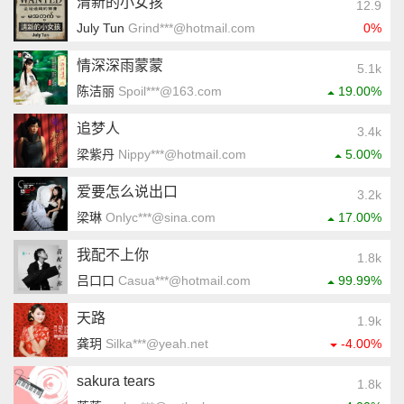
清新的小女孩
12.9
July Tun
Grind***@hotmail.com
0%
情深深雨蒙蒙
5.1k
陈洁丽
Spoil***@163.com
19.00%
追梦人
3.4k
梁紫丹
Nippy***@hotmail.com
5.00%
爱要怎么说出口
3.2k
梁琳
Onlyc***@sina.com
17.00%
我配不上你
1.8k
吕口口
Casua***@hotmail.com
99.99%
天路
1.9k
龚玥
Silka***@yeah.net
-4.00%
sakura tears
1.8k