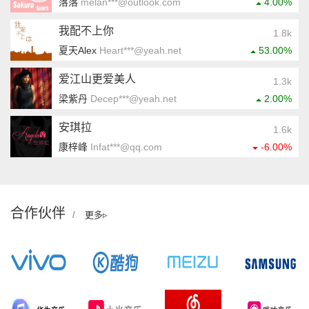
落落
melan***@outlook.com
4.00%
我配不上你
1.8k
夏天Alex
Heart***@yeah.net
53.00%
爱江⼭更爱美⼈
1.3k
梁紫丹
Decep***@yeah.net
2.00%
安琪拉
1.6k
康梓峰
Infat***@qq.com
-6.00%
合作伙伴
/
更多▹