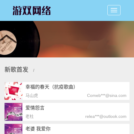
新歌首发
/
幸福的春天（抗疫歌曲）
马山虎
Comeb***@sina.com
爱情怨言
老杜
relea***@outlook.com
老婆 我爱你